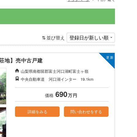
並び替え
荘地】売中古戸建
山梨県南都留郡富士河口湖町富士ヶ嶺
中央自動車道 河口湖インター 19.1km
690
価格
万
円
詳細をみる
問い合わせをする