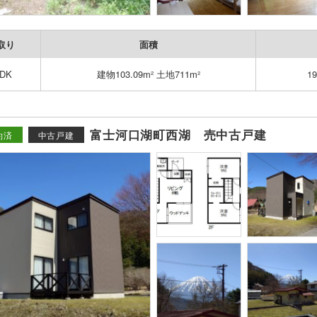
取り
面積
LDK
建物103.09m² 土地711m²
1
富士河口湖町西湖 売中古戸建
約済
中古戸建