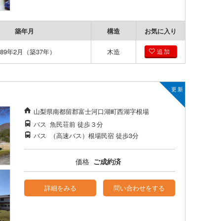
築年月
構造
お気に入り
989年2月（築37年）
木造
追加
山梨県南都留郡富士河口湖町西湖字根場
バス
魚民荘前
徒歩３分
バス
（高速バス）根場民宿
徒歩3分
価格
ご成約済
詳細をみる
問い合わせをする