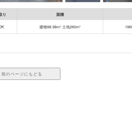
取り
面積
DK
建物98.98m² 土地260m²
19
前のページにもどる