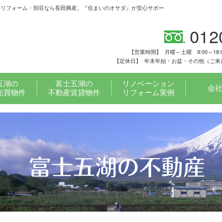
・リフォーム・別荘なら長田興産。『住まいのオサダ』が安心サポー
012
【営業時間】
月曜～土曜 9:00～18:
【定休日】
年末年始・お盆・その他（ご来
五湖の
富士五湖の
リノベーション
会
売買物件
不動産賃貸物件
リフォーム実例