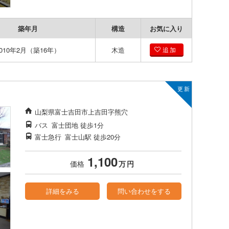
築年月
構造
お気に入り
2010年2月（築16年）
木造
追加
山梨県富士吉田市上吉田字熊穴
バス
富士団地
徒歩1分
富士急行
富士山駅
徒歩20分
1,100
価格
万
円
詳細をみる
問い合わせをする