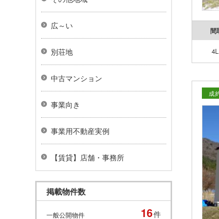
広～い
間
別荘地
4
中古マンション
成
事業向き
事業用不動産実例
【賃貸】店舗・事務所
掲載物件数
16
件
一般公開物件