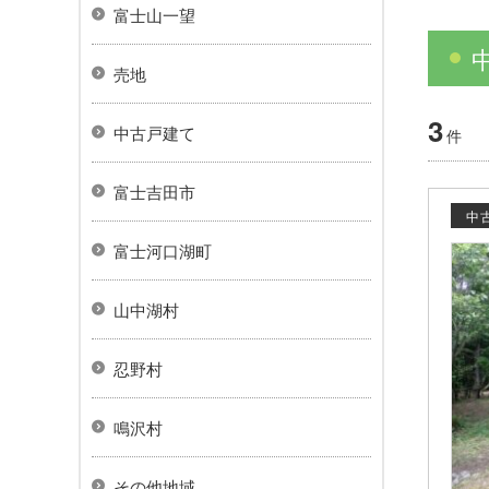
富士山一望
売地
3
中古戸建て
件
富士吉田市
中
富士河口湖町
山中湖村
忍野村
鳴沢村
その他地域