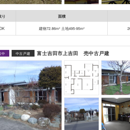
取り
面積
DK
建物72.86m² 土地495-95m²
富士吉田市上吉田 売中古戸建
談中
中古戸建