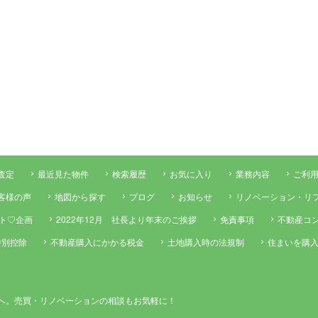
査定
最近見た物件
検索履歴
お気に入り
業務内容
ご利
客様の声
地図から探す
ブログ
お知らせ
リノベーション・リ
ント♡企画
2022年12月 社長より年末のご挨拶
免責事項
不動産コ
特別控除
不動産購入にかかる税金
土地購入時の法規制
住まいを購
へ。売買・リノベーションの相談もお気軽に！