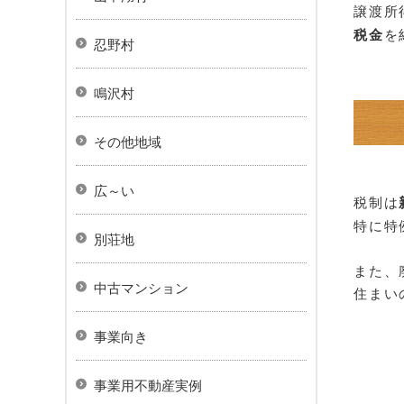
譲渡所
税金
を
忍野村
鳴沢村
その他地域
広～い
税制は
特に特
別荘地
また、
中古マンション
住まい
事業向き
事業用不動産実例