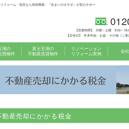
・リフォーム・別荘なら長田興産。『住まいのオサダ』が安心サポー
012
【営業時間】
月曜～土曜 9:00～18:
【定休日】
年末年始・お盆・その他（ご来
五湖の
富士五湖の
リノベーション
会
売買物件
不動産賃貸物件
リフォーム実例
不動産売却にかかる税金