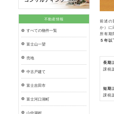
不動産情報
前述の
か）に
すべての物件一覧
所有期
５年以
富士山一望
売地
長期
課税
中古戸建て
富士吉田市
短期
課税
富士河口湖町
山中湖村