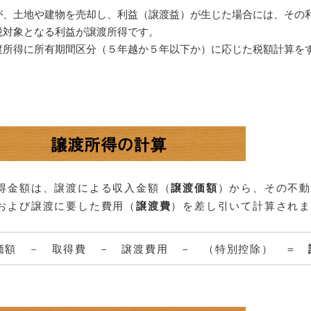
、土地や建物を売却し、利益（譲渡益）が生じた場合には、その
税対象となる利益が譲渡所得です。
渡所得に所有期間区分（５年越か５年以下か）に応じた税額計算を
得金額は、譲渡による収入金額（
譲渡価額
）から、その不
および譲渡に要した費用（
譲渡費
）を差し引いて計算され
価額 － 取得費 － 譲渡費用 － （特別控除） ＝