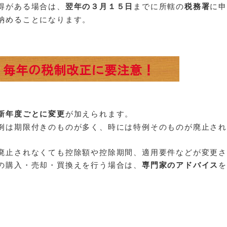
得がある場合は、
翌年の３月１５日
までに所轄の
税務署
に
納めることになります。
新年度ごとに変更
が加えられます。
例は期限付きのものが多く、時には特例そのものが廃止さ
廃止されなくても控除額や控除期間、適用要件などが変更
の購入・売却・買換えを行う場合は、
専門家のアドバイス