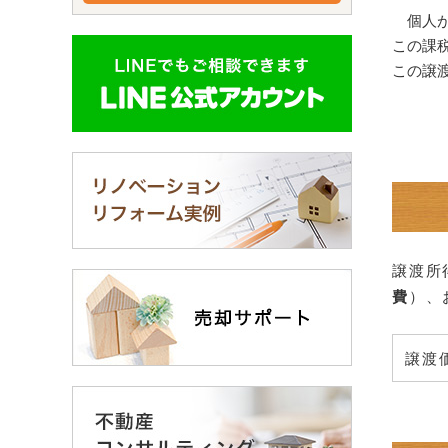
個人が
この課
この譲
譲渡所
費
）、
譲渡