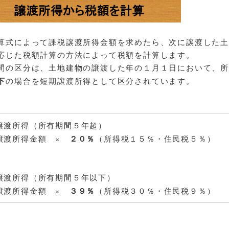
算式によって課税譲渡所得金額を求めたら、次に譲渡した
応じた税額計算の方法によって税額を計算します。
間の区分は、土地建物の譲渡した年の１月１日において、所
下
の場合を短期譲渡所得として区分されています。
譲渡所得（所有期間５年超）
譲渡所得金額 ×
２０％
（所得税１５％・住民税５％）
譲渡所得（所有期間５年以下）
譲渡所得金額 ×
３９％
（所得税３０％・住民税９％）